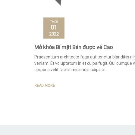
TH06
01
2022
Mở khóa Bí mật Bán được vé Cao
Praesentium architecto fuga aut tenetur blanditiis nih
veniam. Et voluptatum in et culpa fugit. Qui cumque 
corporis velit facilis reiciendis adipisci.
READ MORE