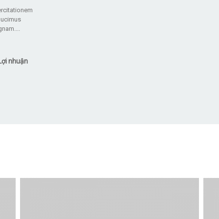
ercitationem
ducimus
agnam.
Lợi nhuận