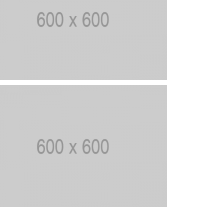
ÀY HẠNH PHÚC
HỆ THUẬT