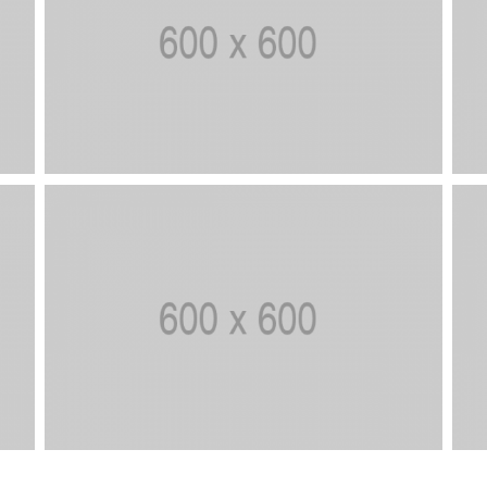
NGÀY MỚI
NG
Bởi
Bởi
BUỔI SÁNG
NG