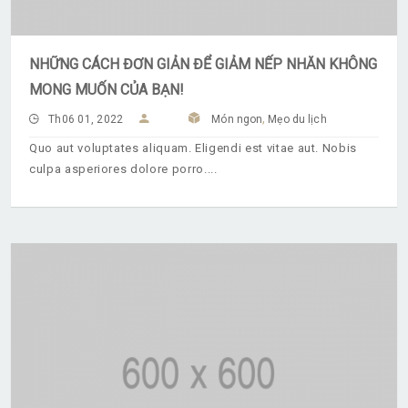
NHỮNG CÁCH ĐƠN GIẢN ĐỂ GIẢM NẾP NHĂN KHÔNG
MONG MUỐN CỦA BẠN!
,
Th06 01, 2022
Món ngon
Mẹo du lịch
Quo aut voluptates aliquam. Eligendi est vitae aut. Nobis
culpa asperiores dolore porro.