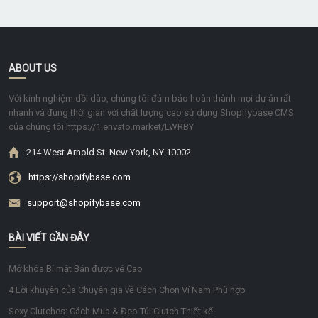
ABOUT US
Với kinh nghiệm dồi dào, chúng tôi đảm bảo hoàn thành mọi dự án rất
nhanh và đúng thời gian với chất lượng cao sử dụng Shopifybase CMS
của chúng tôi https://1.envato.market/LWRBY
214 West Arnold St. New York, NY 10002
https://shopifybase.com
support@shopifybase.com
BÀI VIẾT GẦN ĐÂY
Mở khóa Bí mật Bán được vé Cao
4 Lời khuyên của Chuyên gia về Cách Chọn Ví Nam Phù hợp
Sexy Clutches: Cách Mua & Đeo Túi Clutch Thiết kế