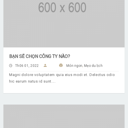
BẠN SẼ CHỌN CÔNG TY NÀO?
,
Th06 01, 2022
Món ngon
Mẹo du lịch
Magni dolore voluptatem quia eius modi et. Delectus odio
hic earum natus id sunt.