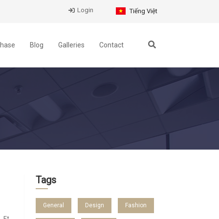
Login
Tiếng Việt
chase
Blog
Galleries
Contact
Tags
General
Design
Fashion
. Et