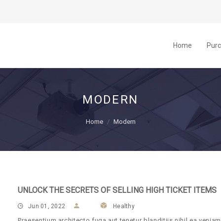
Home
Pur
MODERN
Home
Modern
UNLOCK THE SECRETS OF SELLING HIGH TICKET ITEMS
Jun 01, 2022
Healthy
Praesentium architecto fuga aut tenetur blanditiis nihil ea veniam