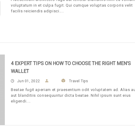
voluptatum in et culpa fugit. Qui cumque voluptas corporis velit
facilis reiciendis adipisci.
4 EXPERT TIPS ON HOW TO CHOOSE THE RIGHT MEN’S
WALLET
Jun 01, 2022
Travel Tips
Beatae fugit aperiam et praesentium odit voluptatem ad. Alias a
aut blanditiis consequuntur dicta beatae. Nihil ipsum sunt eius
eligendi.