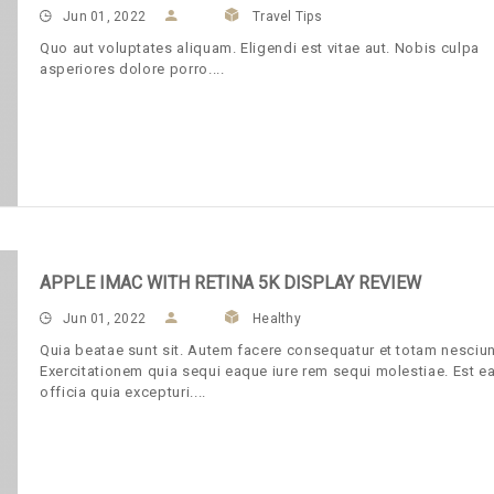
Jun 01, 2022
Travel Tips
Quo aut voluptates aliquam. Eligendi est vitae aut. Nobis culpa
asperiores dolore porro.
APPLE IMAC WITH RETINA 5K DISPLAY REVIEW
Jun 01, 2022
Healthy
Quia beatae sunt sit. Autem facere consequatur et totam nesciun
Exercitationem quia sequi eaque iure rem sequi molestiae. Est e
officia quia excepturi.